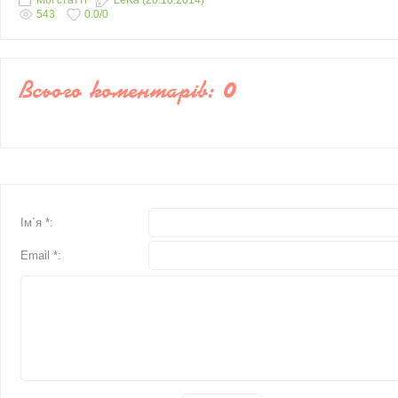
Мої статті
LeKa
(20.10.2014)
543
0.0
/
0
Всього коментарів
:
0
Ім`я *:
Email *: