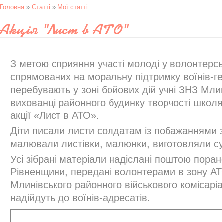
Головна
»
Статті
»
Мої статті
Акція "Лист в АТО"
З метою сприяння участі молоді у волонтерсь
спрямованих на моральну підтримку воїнів-гер
перебувають у зоні бойових дій учні ЗНЗ Мли
вихованці районного будинку творчості школ
акції «Лист в АТО».
Діти писали листи солдатам із побажаннями з
малювали листівки, малюнки, виготовляли су
Усі зібрані матеріали надіслані поштою пора
Рівненщини, передані волонтерами в зону АТ
Млинівського районного військового комісарі
надійдуть до воїнів-адресатів.