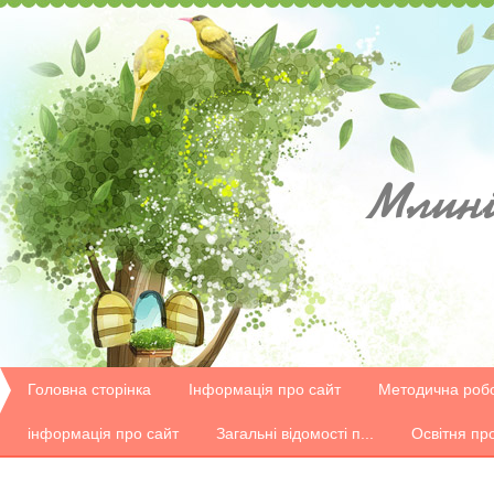
Млині
Головна сторінка
Інформація про сайт
Методична роб
інформація про сайт
Загальні відомості п...
Освітня пр