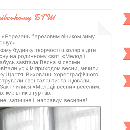
инівському БТШ
ь: «Березень березовим віником зиму
рошує».
кому будинку творчості школярів діти
есну на родинному святі «Мелодії
бабусь завітала Весна зі своїми
ивітали усіх із приходом весни, зичили
тку Щастя. Вихованці хореографічного
нстрували свої таланти: танцювали,
 Закінчилися «Мелодії весни» веселим,
, керівників гуртків.
е, затишне і, направду, весняне!