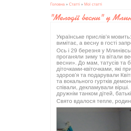
Головна
»
Статті
»
Мої статті
"Мелодії весни" у Мл
Українське прислів’я мовит
вимітає, а весну в гості зап
Ось і 29 березня у Млинівсь
проганяли зиму та вітали в
весни». До мам, татусів та 
діточками-квіточками, які пр
здоров’я та подарували Кві
та вокального гуртків демо
співали, декламували вірші.
дружнім танком дітей, батьків
Свято вдалося тепле, родинн