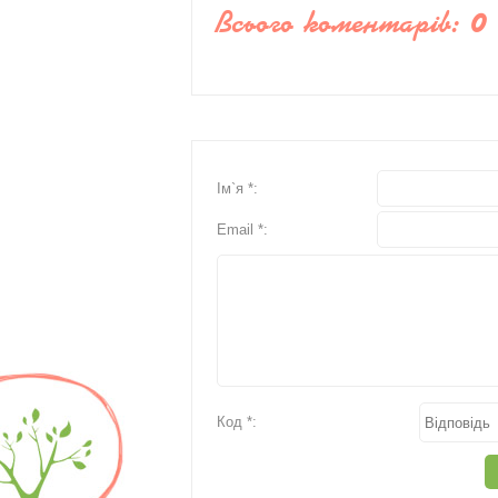
Всього коментарів
:
0
Ім`я *:
Email *:
Код *: