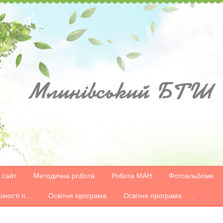
Млинівський
БТШ
 сайт
Методична робота
Робота МАН
Фотоальбоми
омості п...
Освітня програма
Освітня програма ...