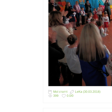
Мої статті
LeKa
(30.03.2018)
399
0.0
/
0