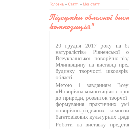
Головна
»
Статті
»
Мої статті
Підсумки обласної вис
композиція"
20 грудня 2017 року на ба
натуралістів» Рівненської
Всеукраїнської новорічно-рі
Млинівщину на виставці пред
будинку творчості школярів
області.
Метою і завданням Всеукра
«Новорічна композиція» є про
до природи, розвиток творчої і
формування практичних ум
новорічно-різдвяних композ
багатовікових культурних трад
Роботи на виставку предста