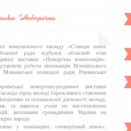
таки "Новорічна
зі комунального закладу «Станція юних
 обласної ради відбувся обласний етап
здвяної виставки «Новорічна композиція».
ставляли роботи вихованців Млинівського
 Млинівської селищної ради Рівненської
їнської новорічно-різдвяної виставки
паганда серед молоді бережливого ставлення
ніціативи та пізнавальної діяльності молоді,
інь та навичок учнів по виготовленню
ицій, виховання громадянина України на
иціях народу.
влено у номінаціях: «новорічний вінок»,