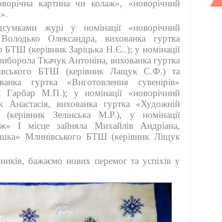
оворічна картина чи колаж», «новорічний
».
сумками журі у номінації «новорічний
 Володько Олександра, вихованка гуртка
 БТШ (керівник Заріцька Н.Є..); у номінації
виборола Ткачук Антоніна, вихованка гуртка
івського БТШ (керівник Лащук С.Ф.) та
ванка гуртка «Виготовлення сувенірів»
 Гарбар М.П.); у номінації «новорічний
к Анастасія, вихованка гуртка «Художній
(керівник Зелінська М.Р.), у номінації
аж» І місце зайняла Михайлів Андріана,
рашка» Млинівського БТШ (керівник Ліщук
вників, бажаємо нових перемог та успіхів у