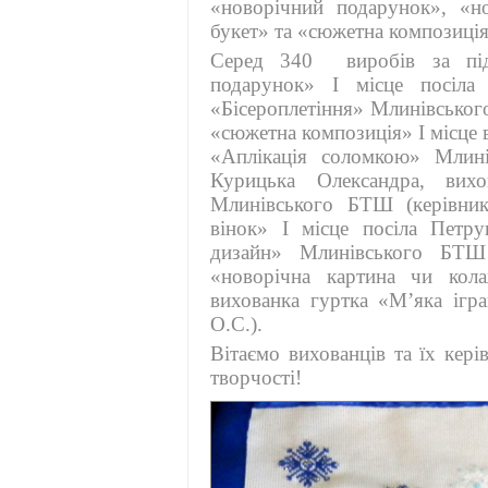
«новорічний подарунок», «н
букет» та «сюжетна композиція
Серед 340 виробів за під
подарунок» І місце посіла
«Бісероплетіння» Млинівського
«сюжетна композиція» І місце 
«Аплікація соломкою» Млин
Курицька Олександра, вихо
Млинівського БТШ (керівник
вінок» І місце посіла Петру
дизайн» Млинівського БТШ 
«новорічна картина чи кол
вихованка гуртка «М’яка іг
О.С.).
Вітаємо вихованців та їх кері
творчості!