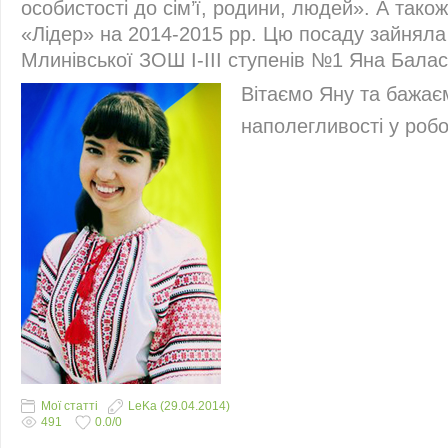
особистості до сім’ї, родини, людей». А так
«Лідер» на 2014-2015 рр. Цю посаду зайняла
Млинівської ЗОШ І-ІІІ ступенів №1 Яна Балас
Вітаємо Яну та бажаєм
наполегливості у робо
Мої статті
LeKa
(29.04.2014)
491
0.0
/
0