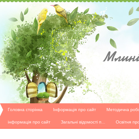
Млині
Головна сторінка
Інформація про сайт
Методична роб
інформація про сайт
Загальні відомості п...
Освітня пр