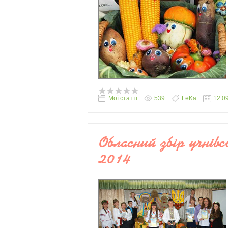
Мої статті
539
LeKa
12.0
Обласний збір учнівс
2014