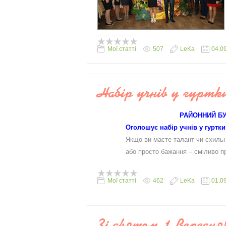
Мої статті
507
LeKa
04.0
Набір учнів у гуртк
РАЙОННИЙ БУ
Оголошує набір учнів у гуртки з
Якщо ви маєте талант чи схильніст
або просто бажання – сміливо прих
Мої статті
462
LeKa
01.0
Зі святом 1 Вересня