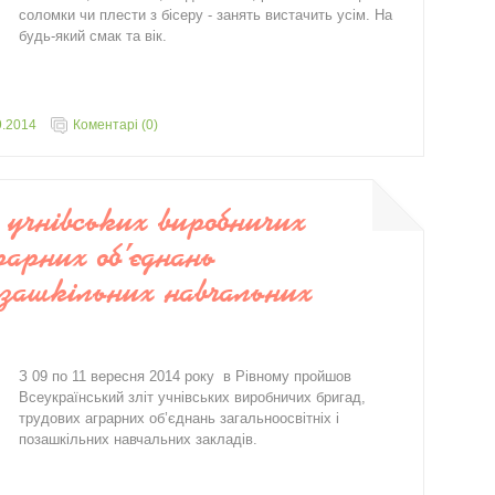
соломки чи плести з бісеру - занять вистачить усім. На
будь-який смак та вік.
9.2014
Коментарі (0)
 учнівських виробничих
рарних об’єднань
позашкільних навчальних
З 09 по 11 вересня 2014 року в Рівному пройшов
Всеукраїнський зліт учнівських виробничих бригад,
трудових аграрних об’єднань загальноосвітніх і
позашкільних навчальних закладів.