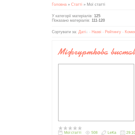
Головна
»
Статті
» Мої статті
У категорії матеріалів
:
125
Показано матеріалів
:
111-120
Сортувати за
:
Даті
·
Назві
·
Рейтингу
·
Коме
Міжгурткова вистав
Мої статті
508
LeKa
29.1