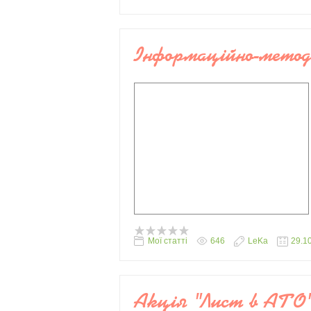
Інформаційно-мето
Мої статті
646
LeKa
29.1
Акція "Лист в АТО