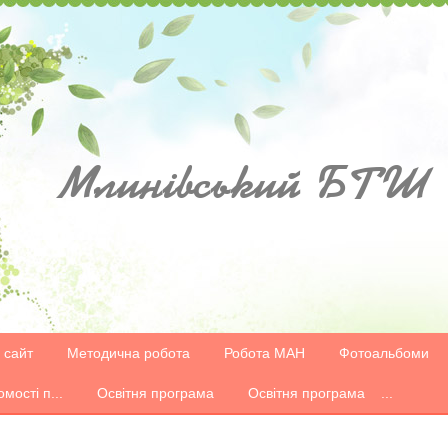
Млинівський
БТШ
 сайт
Методична робота
Робота МАН
Фотоальбоми
омості п...
Освітня програма
Освітня програма ...