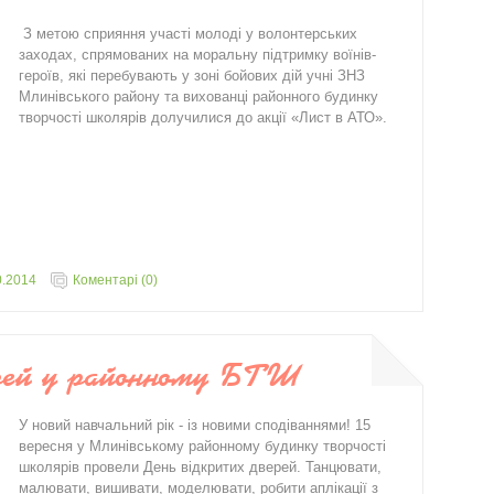
З метою сприяння участі молоді у волонтерських
заходах, спрямованих на моральну підтримку воїнів-
героїв, які перебувають у зоні бойових дій учні ЗНЗ
Млинівського району та вихованці районного будинку
творчості школярів долучилися до акції «Лист в АТО».
0.2014
Коментарі (0)
ерей у районному БТШ
У новий навчальний рік - із новими сподіваннями! 15
вересня у Млинівському районному будинку творчості
школярів провели День відкритих дверей. Танцювати,
малювати, вишивати, моделювати, робити аплікації з