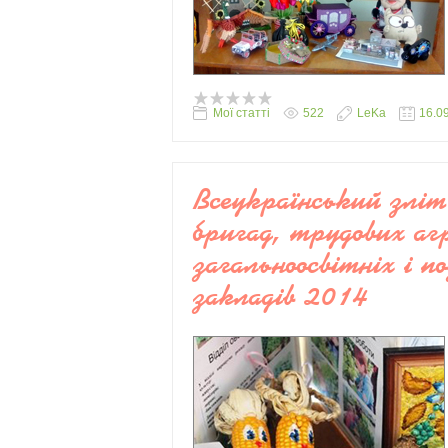
Мої статті
522
LeKa
16.0
Всеукраїнський зліт
бригад, трудових аг
загальноосвітніх і 
закладів 2014