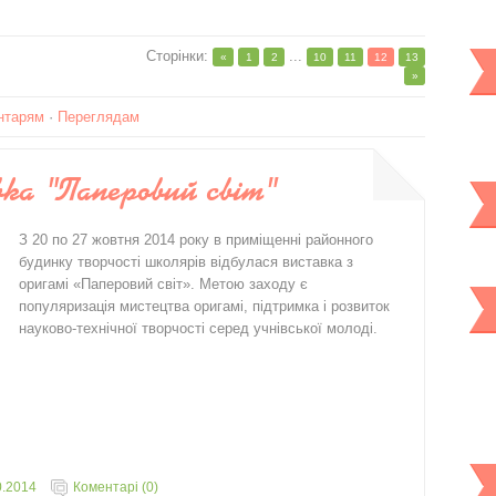
Сторінки
:
...
«
1
2
10
11
12
13
»
нтарям
·
Переглядам
ка "Паперовий світ"
З 20 по 27 жовтня 2014 року в приміщенні районного
будинку творчості школярів відбулася виставка з
оригамі «Паперовий світ». Метою заходу є
популяризація мистецтва оригамі, підтримка і розвиток
науково-технічної творчості серед учнівської молоді.
0.2014
Коментарі (0)