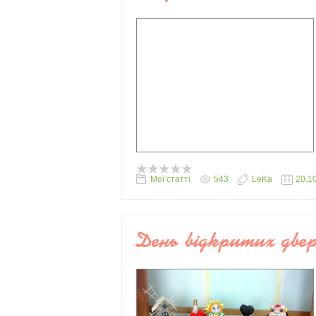
Мої статті
543
LeKa
20.1
День відкритих дв