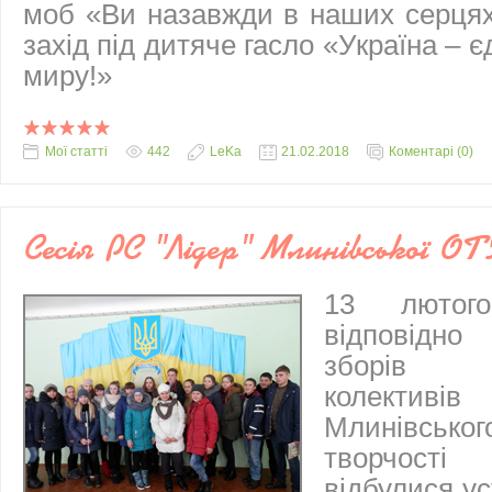
моб «Ви назавжди в наших серцях
захід під дитяче гасло «Україна – 
миру!»
Мої статті
442
LeKa
21.02.2018
Коментарі (0)
Сесія РС "Лідер" Млинівської ОТ
13 лютог
відповідн
зборів 
колектив
Млинівсь
творчост
відбулися ус