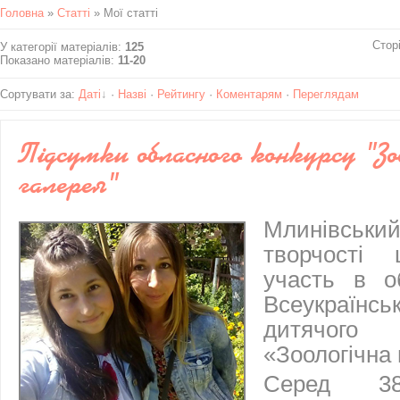
Головна
»
Статті
» Мої статті
Стор
У категорії матеріалів
:
125
Показано матеріалів
:
11-20
Сортувати за
:
Даті
·
Назві
·
Рейтингу
·
Коментарям
·
Переглядам
Підсумки обласного конкурсу "Зо
галерея"
Млинівсь
творчості 
участь в о
Всеукраїнс
дитячог
«Зоологічна 
Серед 38