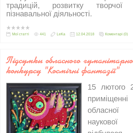
традицій, розвитку творчої 
пізнавальної діяльності.
Мої статті
441
LeKa
12.04.2018
Коментарі (0)
Підсумки обласного гуманітарно
конкурсу "Космічні фантазії"
15 лютого 
приміщенн
обласної 
наукової