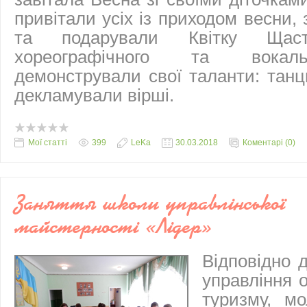
привітали усіх із приходом весни,
та подарували Квітку Щаст
хореографічного та вокаль
демонстрували свої таланти: танц
декламували вірші.
Мої статті
399
LeKa
30.03.2018
Коментарі (0)
Заняття школи управлінської
майстерності «Лідер»
Відповідно 
управління о
туризму, мо