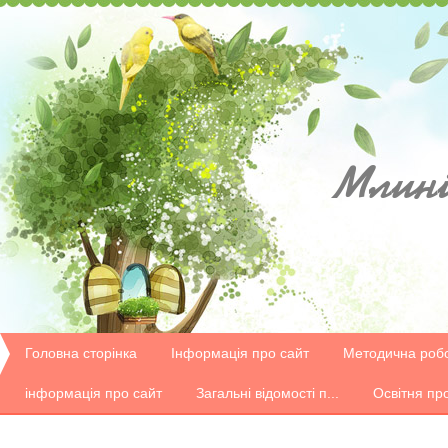
Млині
Головна сторінка
Інформація про сайт
Методична роб
інформація про сайт
Загальні відомості п...
Освітня пр