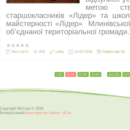
метою ст
старшокласників «Лідер» та школ
майстерності «Лідер» Млинівсько
об’єднаної територіальної громади.
Мої статті
456
LeKa
14.02.2018
Коментарі (0)
...
1-10
11-20
21-30
31-40
111-120
121
Copyright MyCorp © 2026
.
Безкоштовний
конструктор сайтів
-
uCoz