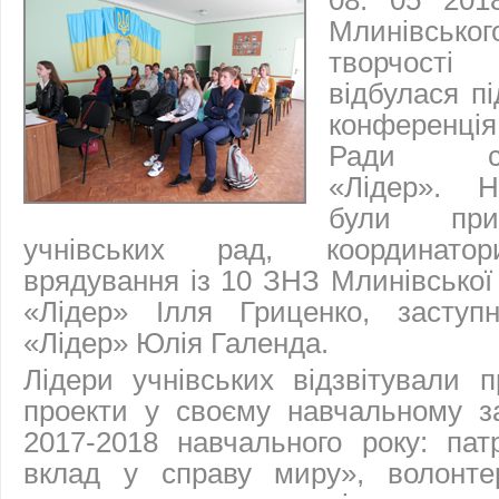
08. 05 201
Млинівсь
творчост
відбулася пі
конференці
Ради ста
«Лідер». Н
були при
учнівських рад, координатор
врядування із 10 ЗНЗ Млинівської
«Лідер» Ілля Гриценко, заступ
«Лідер» Юлія Галенда.
Лідери учнівських відзвітували п
проекти у своєму навчальному за
2017-2018 навчального року: пат
вклад у справу миру», волонте