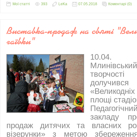
Мої статті
393
LeKa
07.05.2018
Коментарі (0)
Виставка-продаж на святі "Вел
гаївки"
10.04. 
Млинівсь
творчост
долучився 
«Великодн
площі стаді
Педагогіч
закладу пр
продаж дитячих та власних роб
візерунки» з метою збереження