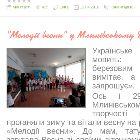
Мої статті
425
LeKa
12.04.2018
Коментарі (0)
"Мелодії весни" у Млинівськом
Українсь
мовить:
березовим
вимітає, а
запрошує».
Ось і 29
Млинівсь
творчості 
проганяли зиму та вітали весну на
«Мелодії весни». До мам, тату
завітала Весна зі своїми діточками