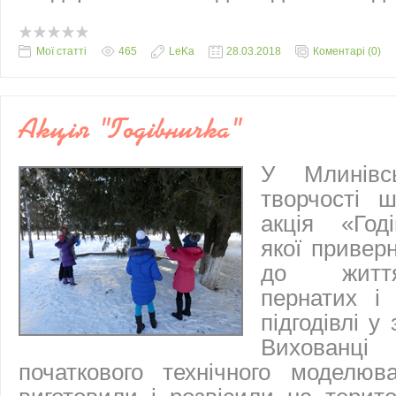
Мої статті
465
LeKa
28.03.2018
Коментарі (0)
Акція "Годівничка"
У Млинівс
творчості ш
акція «Год
якої приверн
до житт
пернатих і 
підгодівлі у
Вихован
початкового технічного моделюв