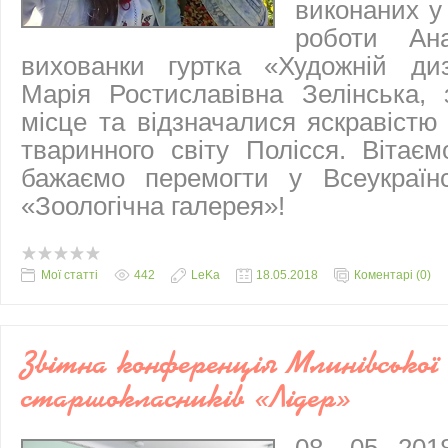
виконаних у 
роботи Ана
вихованки гуртка «Художній диз
Марія Ростиславівна Зелінська,
місце та відзначалися яскравістю
тваринного світу Полісся. Вітає
бажаємо перемогти у Всеукраїнс
«Зоологічна галерея»!
Мої статті
442
LeKa
18.05.2018
Коментарі (0)
Звітна конференція Млинівської
старшокласників «Лідер»