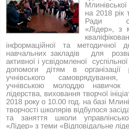
Млинівської
на 2018 рік 
Ради ста
«Лідер», з
кваліфікова
інформаційної та методичної д
навчальних закладів для розви
активної і усвідомленої суспільної
допомоги дітям в організації 
учнівського самоврядування, 
учнівською молоддю навичок ві
лідерства, виховання творчої ініці
2018 року о 10.00 год. на базі Млин
творчості школярів відбулося засі
та заняття школи управлінсько
«Лідер» з теми «Відповідальне лід