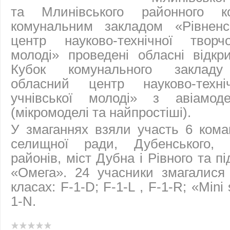
та Млинівського районного к
комунальним закладом «Рівненс
центр науково-технічної творчо
молоді» проведені обласні відкр
Кубок комунального закладу
обласний центр науково-техніч
учнівської молоді» з авіамоде
(мікромоделі та найпростіші).
У змаганнях взяли участь 6 кома
селищної ради, Дубенського, К
районів, міст Дубна і Рівного та пі
«Омега». 24 учасники змагалися
класах: F-1-D; F-1-L , F-1-R; «Mini 
1-N.