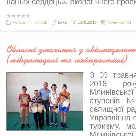
наших сердець», екологічного проек
Мої статті
362
LeKa
10.05.2018
Коментарі (0)
Обласні змагання з авіамодельн
(мікромоделі та найпростіші)
З 03 травн
2018 рок
Млинівськ
ступенів №
селищної ра
Управління о
туризму, мо
Млинівської