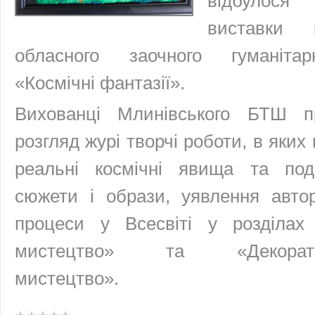
відбулос
виставки 
обласного заочного гуманітар
«Космічні фантазії».
Вихованці Млинівського БТШ п
розгляд журі творчі роботи, в яки
реальні космічні явища та поді
сюжети і образи, уявлення автор
процеси у Всесвіті у розділах
мистецтво» та «Декоратив
мистецтво».