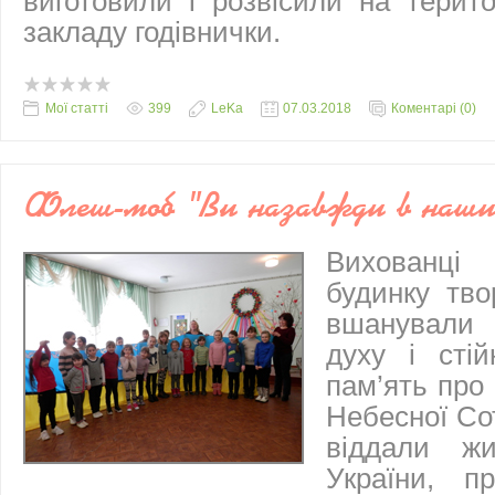
виготовили і розвісили на терито
закладу годівнички.
Мої статті
399
LeKa
07.03.2018
Коментарі (0)
Флеш-моб "Ви назавжди в наши
Вихованці
будинку тво
вшанували 
духу і стій
пам’ять про 
Небесної Сот
віддали ж
України, п